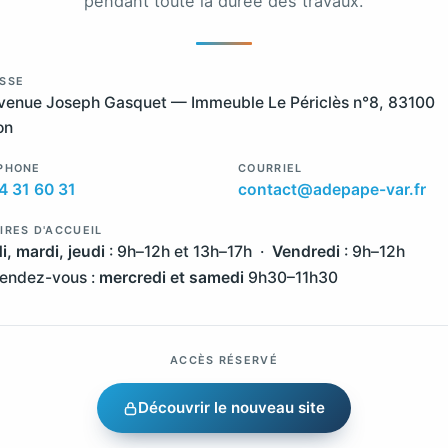
pendant toute la durée des travaux.
SSE
venue Joseph Gasquet — Immeuble Le Périclès n°8, 83100
on
PHONE
COURRIEL
4 31 60 31
contact@adepape-var.fr
IRES D'ACCUEIL
i, mardi, jeudi
: 9h–12h et 13h–17h ·
Vendredi
: 9h–12h
rendez-vous :
mercredi et samedi
9h30–11h30
ACCÈS RÉSERVÉ
Découvrir le nouveau site