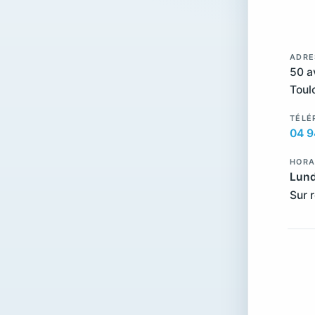
ADRE
50 a
Toul
TÉLÉ
04 9
HORA
Lund
Sur 