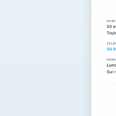
ADRE
50 a
Toul
TÉLÉ
04 9
HORA
Lund
Sur 