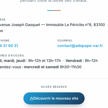
pendant toute la durée des travaux.
SSE
venue Joseph Gasquet — Immeuble Le Périclès n°8, 83100
on
PHONE
COURRIEL
4 31 60 31
contact@adepape-var.fr
IRES D'ACCUEIL
i, mardi, jeudi
: 9h–12h et 13h–17h ·
Vendredi
: 9h–12h
rendez-vous :
mercredi et samedi
9h30–11h30
ACCÈS RÉSERVÉ
Découvrir le nouveau site